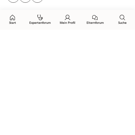
auf:
Start
Expertenforum
Mein Profil
Elternforum
Suche
Öffne Privacy-Manager