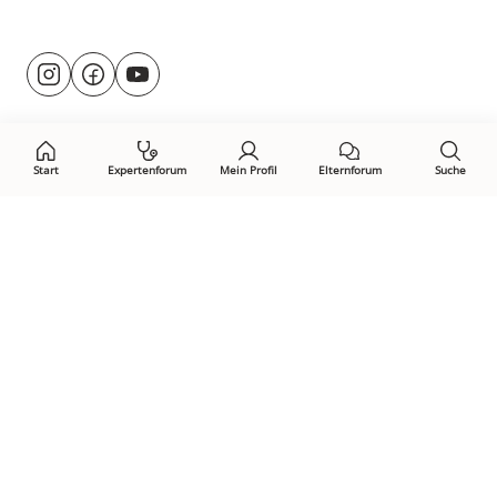
Besuche
@rund.ums.baby
facebook.com/rundumsbaby.de
youtube.com/@rundumsbaby_
uns
auf:
Start
Expertenforum
Mein Profil
Elternforum
Suche
Öffne Privacy-Manager