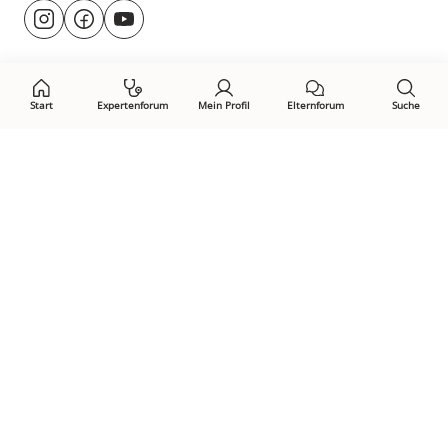
Besuche
@rund.ums.baby
facebook.com/rundumsbaby.de
youtube.com/@rundumsbaby_
uns
auf:
Start
Expertenforum
Mein Profil
Elternforum
Suche
Öffne Privacy-Manager