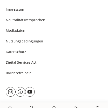
Impressum
Neutralitätsversprechen
Mediadaten
Nutzungsbedingungen
Datenschutz
Digital Services Act
Barrierefreiheit
Besuche
@rund.ums.baby
facebook.com/rundumsbaby.de
youtube.com/@rundumsbaby_
uns
auf: