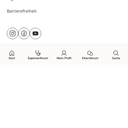
Barrierefreiheit
Besuche
@rund.ums.baby
facebook.com/rundumsbaby.de
youtube.com/@rundumsbaby_
uns
auf:
Start
Expertenforum
Mein Profil
Elternforum
Suche
Öffne Privacy-Manager