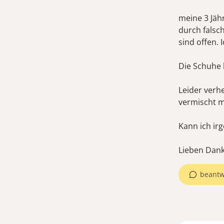
meine 3 Jäh
durch falsc
sind offen. 
Die Schuhe 
Leider verh
vermischt mi
Kann ich ir
beantw