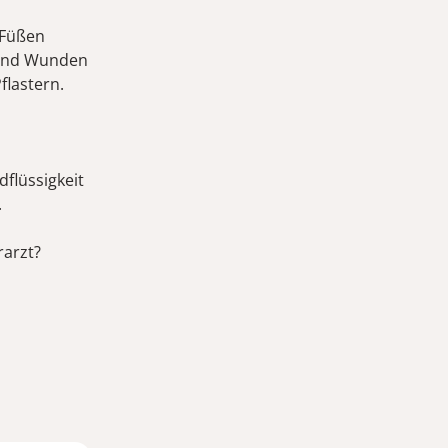
 Füßen
 und Wunden
Pflastern.
dflüssigkeit
.
rarzt?