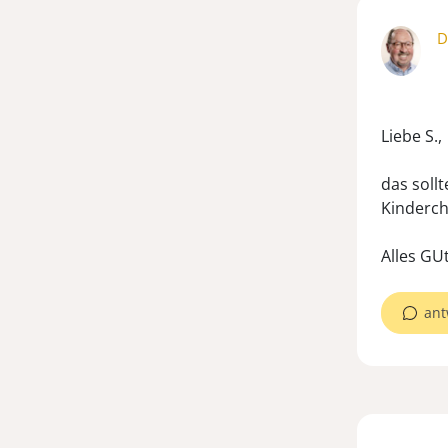
D
Liebe S.,
das sollt
Kinderch
ant