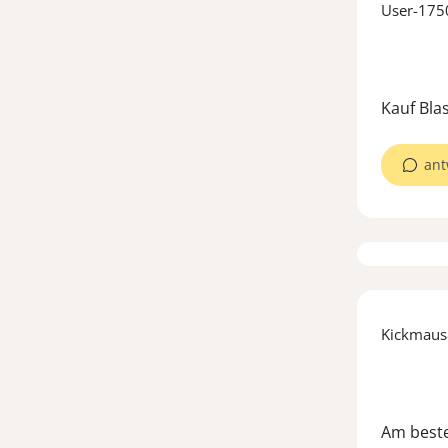
User-17
ant
Kickmau
Am beste