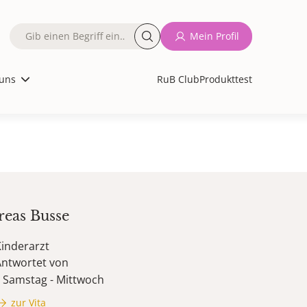
Fulltext
Mein Profil
search
uns
RuB Club
Produkttest
reas
Busse
inderarzt
Antwortet von
Samstag - Mittwoch
zur Vita