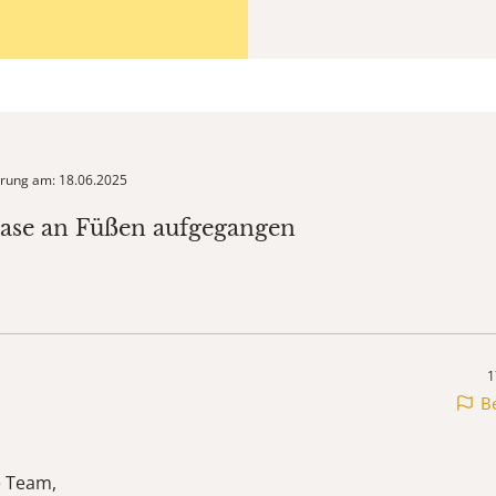
ierung am: 18.06.2025
lase an Füßen aufgegangen
8
1
B
e Team,