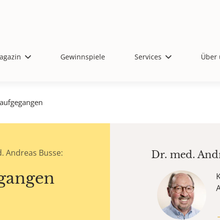
agazin
Gewinnspiele
Services
Über 
 aufgegangen
. Andreas Busse:
Dr. med.
And
egangen
K