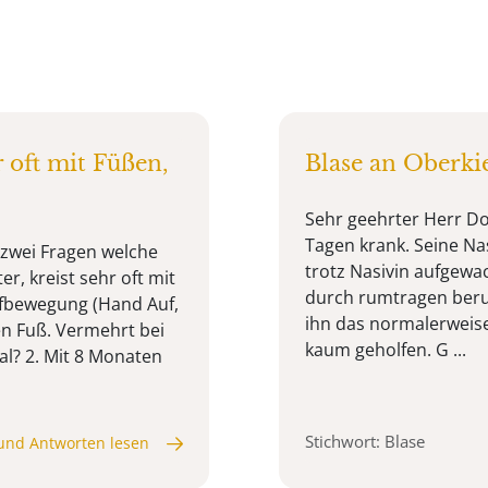
r oft mit Füßen,
Blase an Oberki
Sehr geehrter Herr Do
Tagen krank. Seine Nas
 zwei Fragen welche
trotz Nasivin aufgewa
r, kreist sehr oft mit
durch rumtragen beruh
ifbewegung (Hand Auf,
ihn das normalerweise
en Fuß. Vermehrt bei
kaum geholfen. G ...
al? 2. Mit 8 Monaten
Stichwort: Blase
und Antworten lesen