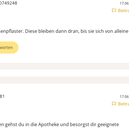
50749248
17.06
Beitr
worten
s81
17.06
Beitr
n gehst du in die Apotheke und besorgst dir geeignete