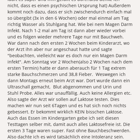
nicht, dass es einen psychischen Ursprung hat) Außerdem
kommt noch dazu, dass er sich zwischendurch einfach mal
so übergibt (3x in den 6 Wochen) oder mal einmal am Tag
richtig Wasser als Stuhlgang hat. Wie bei nem Magen Darm
Infekt. Nach 1-2 mal am Tag ist dann aber wieder vorbei
und es folgen wieder mehrere Tage nur mit Bauchweh.
War dann nach den ersten 2 Wochen beim Kinderarzt, wo
der Arzt ihn aber nur angeschaut hatte und sagte
"beobachten, vielleicht war es doch nur ein Magen Darm
infekt". Am Sonntag vor 2 Wochen(also 2 Wochen nach dem
ersten Termin) hatte er dann aberauch für 1 Tag extrem
starke Bauchschmerzen und 38,8 Fieber. Weswegen ich
dann Montags erneut beim Arzt war. Dort wurde dann ein
Ultraschall gemacht, Blut abgenommen und Urin und
Stuhl Probe. Alles war unauffällig. Auch keine Allergien etc.
Also sagte der Arzt wir sollen auf Laktose testen. Dies
machen wir nun seit 6Tagen und es hat sich noch nichts
gebessert. Er bekommt wirklich KEIN bisschen Laktose.
Auch das Essen im Kindergarten gebe ich seit diesen
Testtagen selber mit, damit auch alles Laktosefreie ist. Die
ersten 3 Tage waren super. Fast ohne Bauchbeschwerden.
Also dachte ich es wird tatsächlich eine Intoleranz sein.