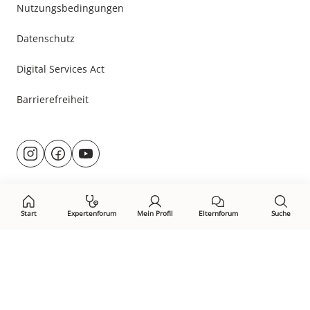
Nutzungsbedingungen
Datenschutz
Digital Services Act
Barrierefreiheit
Besuche
@rund.ums.baby
facebook.com/rundumsbaby.de
youtube.com/@rundumsbaby_
uns
auf:
Start
Expertenforum
Mein Profil
Elternforum
Suche
Öffne Privacy-Manager