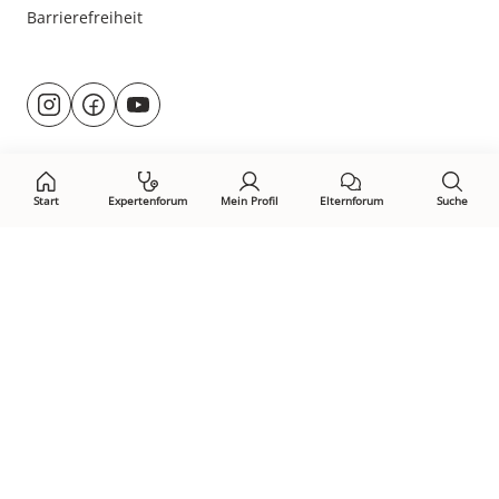
Barrierefreiheit
Besuche
@rund.ums.baby
facebook.com/rundumsbaby.de
youtube.com/@rundumsbaby_
uns
auf:
Start
Expertenforum
Mein Profil
Elternforum
Suche
Öffne Privacy-Manager