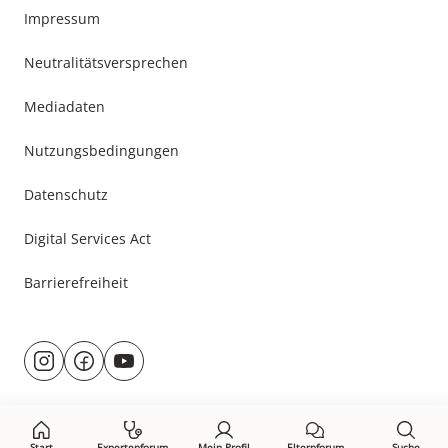
Impressum
Neutralitätsversprechen
Mediadaten
Nutzungsbedingungen
Datenschutz
Digital Services Act
Barrierefreiheit
Besuche
@rund.ums.baby
facebook.com/rundumsbaby.de
youtube.com/@rundumsbaby_
uns
auf:
Start
Expertenforum
Mein Profil
Elternforum
Suche