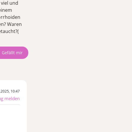
viel und
 einem
orrhoiden
ren? Waren
etaucht?(
.2025, 10:47
ag melden