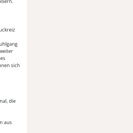
ößern.
uckreiz
tuhlgang
weiter
hes
nnen sich
al, die
en aus