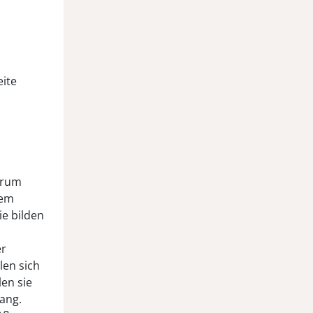
eite
erum
dem
ie bilden
er
len sich
en sie
gang.