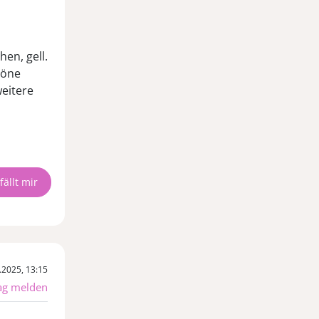
en, gell.
höne
weitere
.2025, 13:15
ag melden