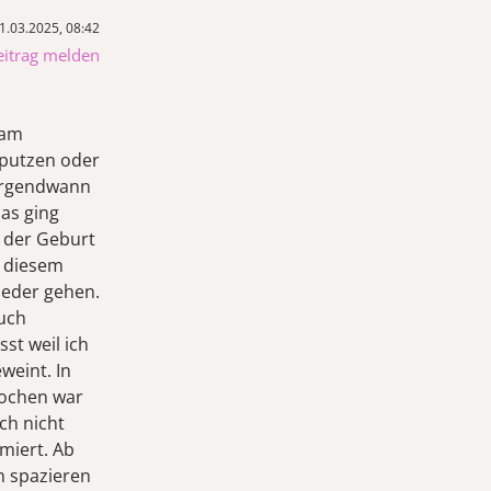
1.03.2025, 08:42
eitrag melden
 am
 putzen oder
 Irgendwann
as ging
 der Geburt
u diesem
ieder gehen.
uch
st weil ich
weint. In
Wochen war
ch nicht
miert. Ab
n spazieren