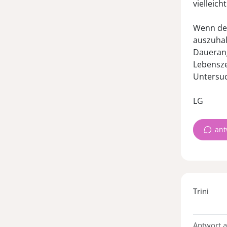
vielleic
Wenn dei
auszuhal
Dauerang
Lebensze
Untersuc
ant
Trini
Antwort 