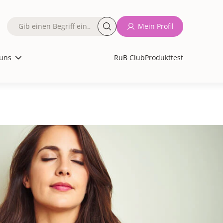
Fulltext
Mein Profil
search
uns
RuB Club
Produkttest