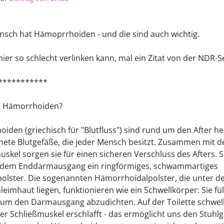
nsch hat Hämoprrhoiden - und die sind auch wichtig.
ier so schlecht verlinken kann, mal ein Zitat von der NDR-S
***********
d Hämorrhoiden?
iden (griechisch für "Blutfluss") sind rund um den After h
ete Blutgefäße, die jeder Mensch besitzt. Zusammen mit 
uskel sorgen sie für einen sicheren Verschluss des Afters. S
r dem Enddarmausgang ein ringförmiges, schwammartiges
lster. Die sogenannten Hämorrhoidalpolster, die unter d
eimhaut liegen, funktionieren wie ein Schwellkörper: Sie fül
, um den Darmausgang abzudichten. Auf der Toilette schwell
er Schließmuskel erschlafft - das ermöglicht uns den Stuhl