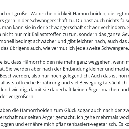
sind mit großer Wahrscheinlichkeit Hämorrhoiden, die legt m
s gern in der Schwangerschaft zu. Du hast auch nichts fals
 man kann sie in der Schwangerschaft schwer verhindern. 
 nicht nur mit Ballaststoffen zu tun, sondern das ganze G
monell bedingt schwächer und gibt leichter nach, auch das
e das übrigens auch, wie vermutlich jede zweite Schwangere.
e ist, dass Hämorrhoiden nie mehr ganz weggehen, wenn m
at. Sie werden aber nach der Entbindung kleiner und mach
 Beschwerden, also nur noch gelegentlich. Auch das ist nor
t ballaststoffreiche Ernährung und viel Bewegung tatsächlich
dend wichtig, damit sie dauerhaft keinen Ärger machen und
eder vergrößern.
haben die Hämorrhoiden zum Glück sogar auch nach der zw
rschaft nur selten Ärger gemacht. Ich gehe mehrmals wöc
l joggen und ernähre mich pflanzenbasiert-vegetarisch. Es 