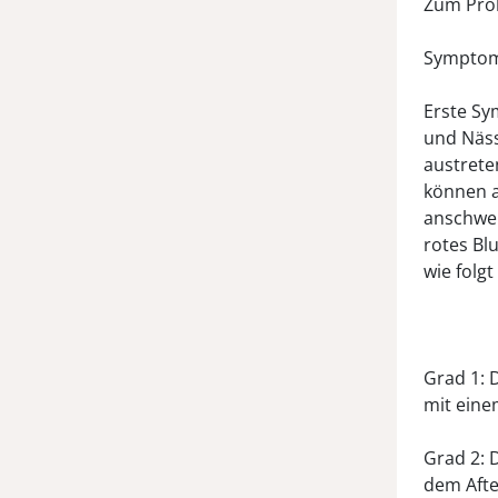
Zum Prob
Symptom
Erste Sy
und Näss
austrete
können a
anschwel
rotes Bl
wie folgt
Grad 1: 
mit eine
Grad 2: 
dem Afte