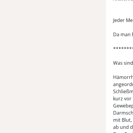
Jeder Me
Da man h
*******
Was sin
Hämorrho
angeordn
Schließm
kurz vo
Gewebepo
Darmschl
mit Blut
ab und d