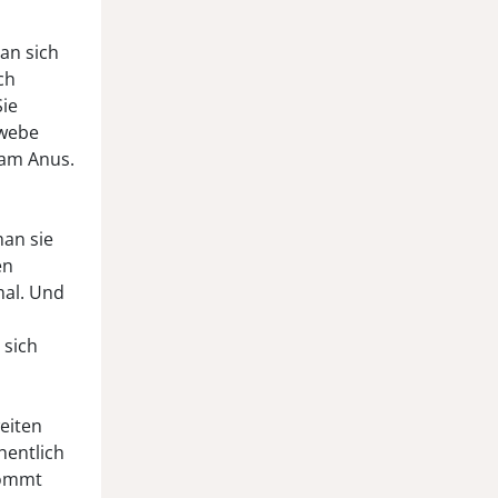
an sich
ch
Sie
ewebe
 am Anus.
an sie
en
mal. Und
 sich
eiten
hentlich
kommt