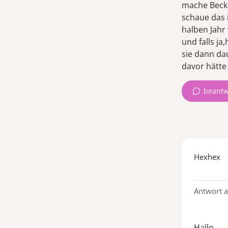
mache Becke
schaue das 
halben Jahr
und falls ja
sie dann da
beantw
Hexhex
Antwort 
Hallo,