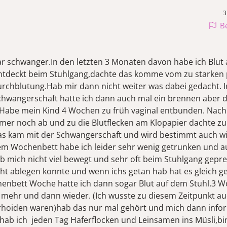
3
B
war schwanger.In den letzten 3 Monaten davon habe ich Blut
ntdeckt beim Stuhlgang,dachte das komme vom zu starken
urchblutung.Hab mir dann nicht weiter was dabei gedacht.
chwangerschaft hatte ich dann auch mal ein brennen aber d
Habe mein Kind 4 Wochen zu früh vaginal entbunden. Nach
mmer noch ab und zu die Blutflecken am Klopapier dachte z
as kam mit der Schwangerschaft und wird bestimmt auch w
m Wochenbett habe ich leider sehr wenig getrunken und a
b mich nicht viel bewegt und sehr oft beim Stuhlgang gepres
cht ablegen konnte und wenn ichs getan hab hat es gleich ge
enbett Woche hatte ich dann sogar Blut auf dem Stuhl.3 
 mehr und dann wieder. (Ich wusste zu diesem Zeitpunkt au
oiden waren)hab das nur mal gehört und mich dann infor
hab ich jeden Tag Haferflocken und Leinsamen ins Müsli,bi