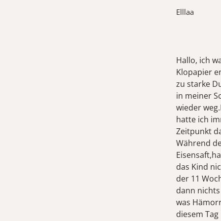
Elllaa
Hallo, ich 
Klopapier e
zu starke D
in meiner S
wieder weg.
hatte ich i
Zeitpunkt d
Während de
Eisensaft,ha
das Kind ni
der 11 Woch
dann nichts
was Hämorrh
diesem Tag 