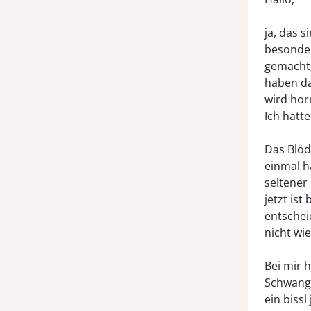
ja, das 
besonder
gemacht,
haben da
wird hor
Ich hatt
Das Blöd
einmal h
seltener
jetzt is
entschei
nicht wi
Bei mir 
Schwange
ein biss