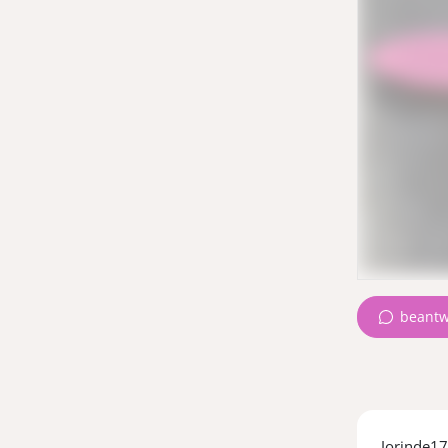
beantw
Jorinde17