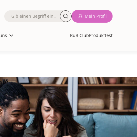
Fulltext
Mein Profil
search
uns
RuB Club
Produkttest