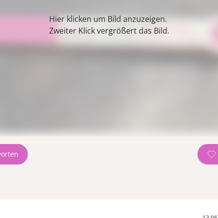
orten
13.06