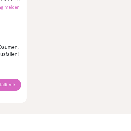
ag melden
e Daumen,
usfallen!