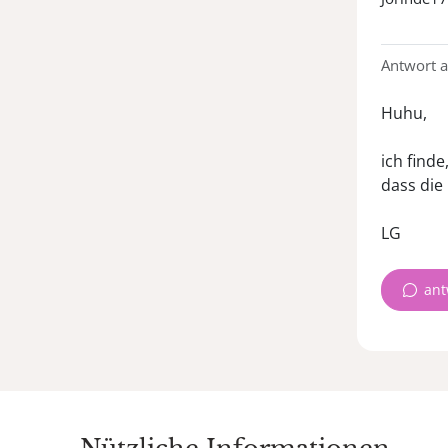
Antwort 
Huhu,
ich find
dass die 
LG
ant