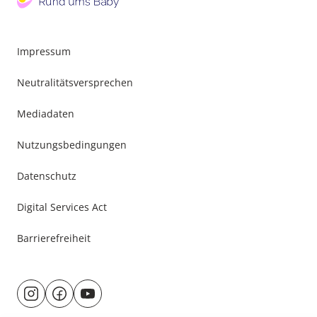
Impressum
Neutralitätsversprechen
Mediadaten
Nutzungsbedingungen
Datenschutz
Digital Services Act
Barrierefreiheit
Besuche
@rund.ums.baby
facebook.com/rundumsbaby.de
youtube.com/@rundumsbaby_
uns
auf: