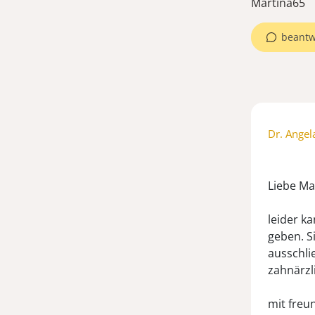
Martina65
beantw
Dr. Angel
Liebe Ma
leider k
geben. S
ausschli
zahnärzl
mit freu