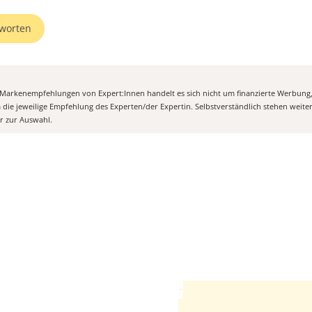
worten
n Markenempfehlungen von Expert:Innen handelt es sich nicht um finanzierte Werbung
m die jeweilige Empfehlung des Experten/der Expertin. Selbstverständlich stehen weit
er zur Auswahl.
Anzeige