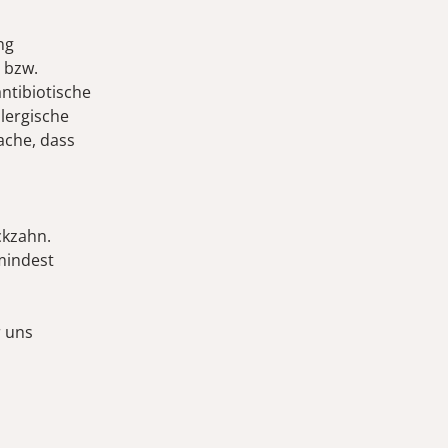
ng
 bzw.
ntibiotische
lergische
ache, dass
ckzahn.
mindest
r uns