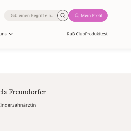
Fulltext
Mein Profil
search
uns
RuB Club
Produkttest
ela
Freundorfer
Kinderzahnärztin