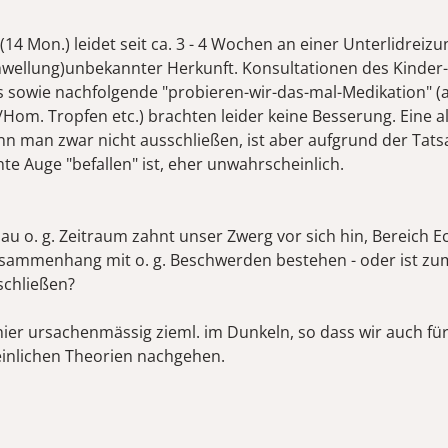
14 Mon.) leidet seit ca. 3 - 4 Wochen an einer Unterlidreizu
wellung)unbekannter Herkunft. Konsultationen des Kinder-
 sowie nachfolgende "probieren-wir-das-mal-Medikation" (a
Hom. Tropfen etc.) brachten leider keine Besserung. Eine al
nn man zwar nicht ausschließen, ist aber aufgrund der Tats
te Auge "befallen" ist, eher unwahrscheinlich.
nau o. g. Zeitraum zahnt unser Zwerg vor sich hin, Bereich E
sammenhang mit o. g. Beschwerden bestehen - oder ist zu
schließen?
hier ursachenmässig zieml. im Dunkeln, so dass wir auch fü
inlichen Theorien nachgehen.