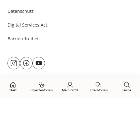
Datenschutz
Digital Services Act
Barrierefreiheit
Besuche
@rund.ums.baby
facebook.com/rundumsbaby.de
youtube.com/@rundumsbaby_
uns
auf:
Start
Expertenforum
Mein Profil
Elternforum
Suche
Öffne Privacy-Manager