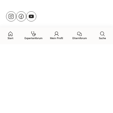
Besuche
@rund.ums.baby
facebook.com/rundumsbaby.de
youtube.com/@rundumsbaby_
uns
auf:
Start
Expertenforum
Mein Profil
Elternforum
Suche
Öffne Privacy-Manager