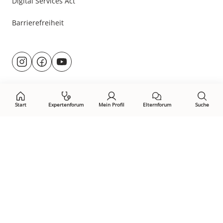
Digital Services Act
Barrierefreiheit
Besuche
@rund.ums.baby
facebook.com/rundumsbaby.de
youtube.com/@rundumsbaby_
uns
auf:
Start
Expertenforum
Mein Profil
Elternforum
Suche
Öffne Privacy-Manager