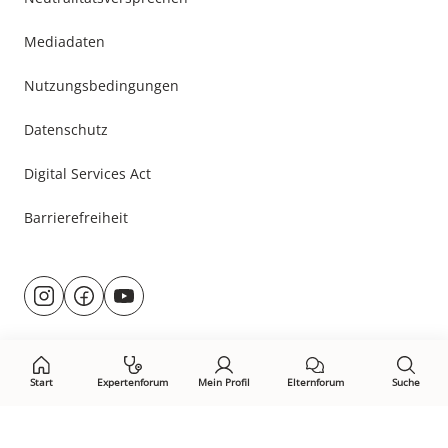
Mediadaten
Nutzungsbedingungen
Datenschutz
Digital Services Act
Barrierefreiheit
Besuche
@rund.ums.baby
facebook.com/rundumsbaby.de
youtube.com/@rundumsbaby_
uns
auf:
Start
Expertenforum
Mein Profil
Elternforum
Suche
Öffne Privacy-Manager