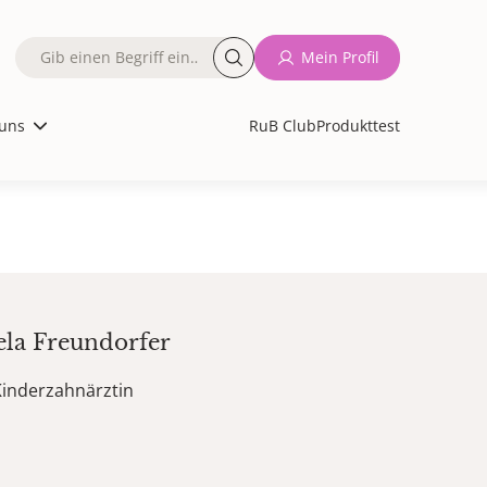
Fulltext
Mein Profil
search
uns
RuB Club
Produkttest
ela
Freundorfer
Kinderzahnärztin