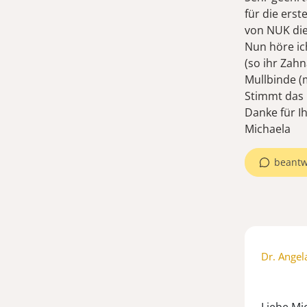
für die ers
von NUK di
Nun höre ic
(so ihr Zah
Mullbinde (
Stimmt das 
Danke für I
Michaela
beantw
Dr. Angel