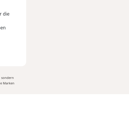
r die
hen
, sondern
ere Marken