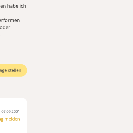
nen habe ich
verformen
 oder
.
age stellen
07.09.2001
ag melden