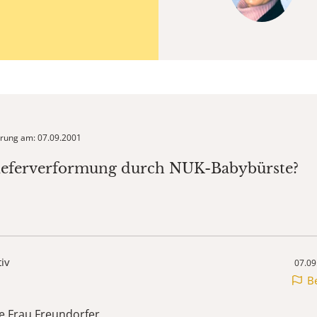
ierung am: 07.09.2001
Kieferverformung durch NUK-Babybürste?
tiv
07.09
B
e Frau Freundorfer,