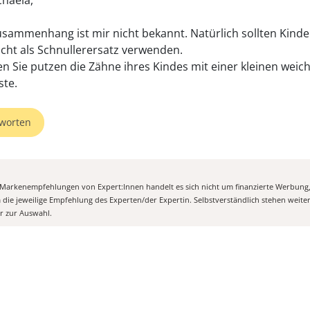
chaela,
usammenhang ist mir nicht bekannt. Natürlich sollten Kinde
icht als Schnullerersatz verwenden.
n Sie putzen die Zähne ihres Kindes mit einer kleinen weic
te.
worten
n Markenempfehlungen von Expert:Innen handelt es sich nicht um finanzierte Werbung
m die jeweilige Empfehlung des Experten/der Expertin. Selbstverständlich stehen weit
er zur Auswahl.