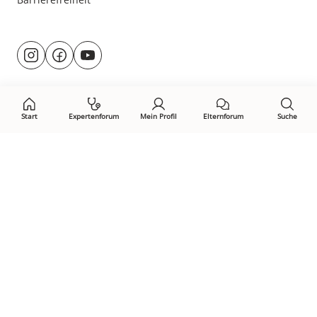
Besuche
@rund.ums.baby
facebook.com/rundumsbaby.de
youtube.com/@rundumsbaby_
uns
auf:
Start
Expertenforum
Mein Profil
Elternforum
Suche
Öffne Privacy-Manager