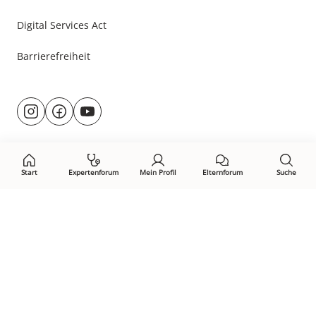
Digital Services Act
Barrierefreiheit
Besuche
@rund.ums.baby
facebook.com/rundumsbaby.de
youtube.com/@rundumsbaby_
uns
auf:
Start
Expertenforum
Mein Profil
Elternforum
Suche
Öffne Privacy-Manager