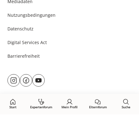
Mediadaten
Nutzungsbedingungen
Datenschutz
Digital Services Act
Barrierefreiheit
Besuche
@rund.ums.baby
facebook.com/rundumsbaby.de
youtube.com/@rundumsbaby_
uns
auf:
Start
Expertenforum
Mein Profil
Elternforum
Suche
Öffne Privacy-Manager