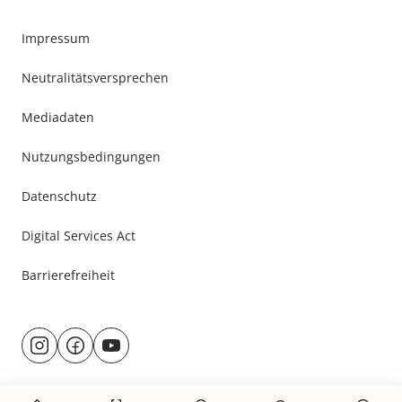
Impressum
Neutralitätsversprechen
Mediadaten
Nutzungsbedingungen
Datenschutz
Digital Services Act
Barrierefreiheit
Besuche
@rund.ums.baby
facebook.com/rundumsbaby.de
youtube.com/@rundumsbaby_
uns
auf: