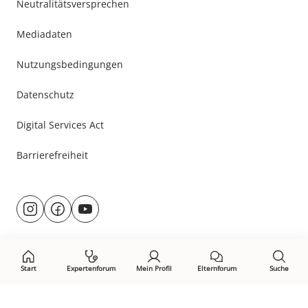
Neutralitätsversprechen
Mediadaten
Nutzungsbedingungen
Datenschutz
Digital Services Act
Barrierefreiheit
Besuche
@rund.ums.baby
facebook.com/rundumsbaby.de
youtube.com/@rundumsbaby_
uns
auf:
Start
Expertenforum
Mein Profil
Elternforum
Suche
Öffne Privacy-Manager