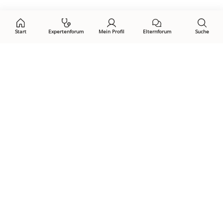
auf:
Start
Expertenforum
Mein Profil
Elternforum
Suche
Öffne Privacy-Manager