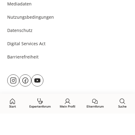
Mediadaten
Nutzungsbedingungen
Datenschutz
Digital Services Act
Barrierefreiheit
Besuche
@rund.ums.baby
facebook.com/rundumsbaby.de
youtube.com/@rundumsbaby_
uns
auf:
Start
Expertenforum
Mein Profil
Elternforum
Suche
Öffne Privacy-Manager