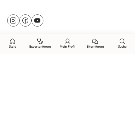
Besuche
@rund.ums.baby
facebook.com/rundumsbaby.de
youtube.com/@rundumsbaby_
uns
auf:
Start
Expertenforum
Mein Profil
Elternforum
Suche
Öffne Privacy-Manager