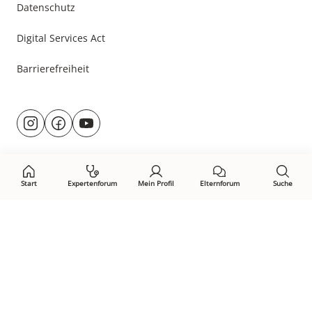
Datenschutz
Digital Services Act
Barrierefreiheit
Besuche
@rund.ums.baby
facebook.com/rundumsbaby.de
youtube.com/@rundumsbaby_
uns
auf:
Start
Expertenforum
Mein Profil
Elternforum
Suche
Öffne Privacy-Manager