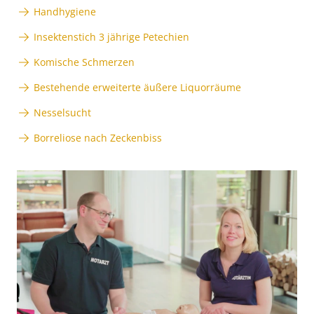
Handhygiene
Insektenstich 3 jährige Petechien
Komische Schmerzen
Bestehende erweiterte äußere Liquorräume
Nesselsucht
Borreliose nach Zeckenbiss