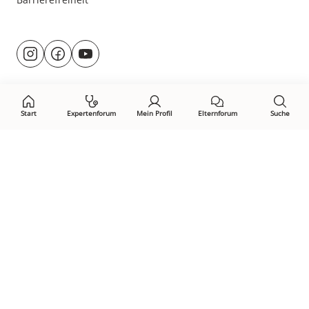
Besuche
@rund.ums.baby
facebook.com/rundumsbaby.de
youtube.com/@rundumsbaby_
uns
auf:
Start
Expertenforum
Mein Profil
Elternforum
Suche
Öffne Privacy-Manager