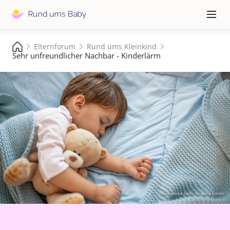
Hauptna
≡
Elternforum
Rund ums Kleinkind
Sehr unfreundlicher Nachbar - Kinderlärm
stock.adobe.com - Dragana Gordic