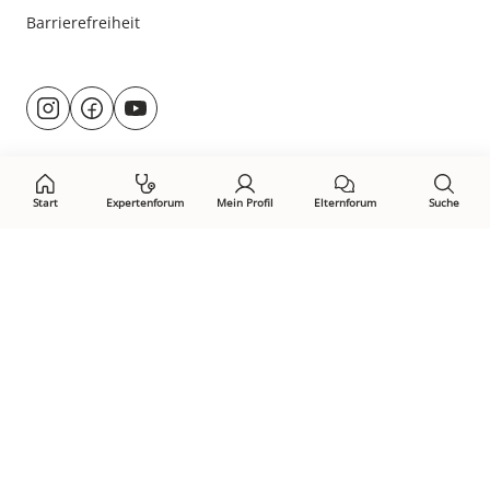
Barrierefreiheit
Besuche
@rund.ums.baby
facebook.com/rundumsbaby.de
youtube.com/@rundumsbaby_
uns
auf:
Start
Expertenforum
Mein Profil
Elternforum
Suche
Öffne Privacy-Manager