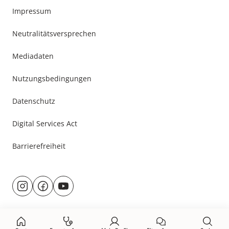
Impressum
Neutralitätsversprechen
Mediadaten
Nutzungsbedingungen
Datenschutz
Digital Services Act
Barrierefreiheit
Besuche
@rund.ums.baby
facebook.com/rundumsbaby.de
youtube.com/@rundumsbaby_
uns
auf: