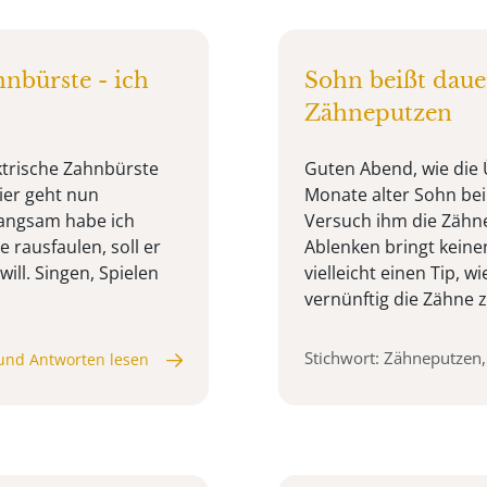
nbürste - ich
Sohn beißt daue
Zähneputzen
ektrische Zahnbürste
Guten Abend, wie die Ü
hier geht nun
Monate alter Sohn bei
langsam habe ich
Versuch ihm die Zähne
 rausfaulen, soll er
Ablenken bringt keinen 
ill. Singen, Spielen
vielleicht einen Tip, 
vernünftig die Zähne zu
Stichwort: Zähneputzen
und Antworten lesen