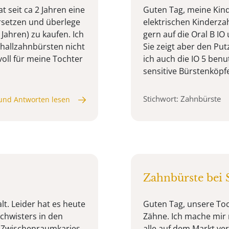
t seit ca 2 Jahren eine
Guten Tag, meine Kind
ersetzen und überlege
elektrischen Kinderza
Jahren) zu kaufen. Ich
gern auf die Oral B IO 
hallzahnbürsten nicht
Sie zeigt aber den Put
nvoll für meine Tochter
ich auch die IO 5 ben
sensitive Bürstenköpfe 
Stichwort: Zahnbürste
und Antworten lesen
Zahnbürste bei 
alt. Leider hat es heute
Guten Tag, unsere Toch
schwisters in den
Zähne. Ich mache mir 
 Zwischenraumkaries,
alle auf dem Markt v