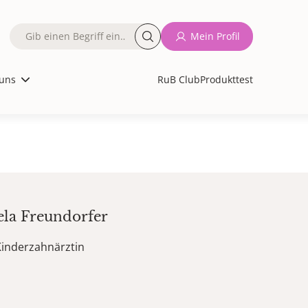
Fulltext
Mein Profil
search
uns
RuB Club
Produkttest
ela
Freundorfer
Kinderzahnärztin