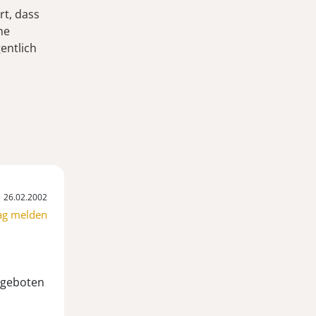
rt, dass
he
entlich
26.02.2002
ag melden
ngeboten