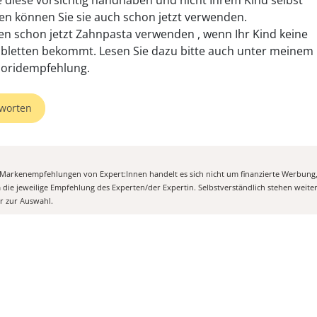
 diese vorsichtig handhaben und nicht Ihrem Kind selbst
en können Sie sie auch schon jetzt verwenden.
en schon jetzt Zahnpasta verwenden , wenn Ihr Kind keine
abletten bekommt. Lesen Sie dazu bitte auch unter meinem
uoridempfehlung.
worten
n Markenempfehlungen von Expert:Innen handelt es sich nicht um finanzierte Werbung
m die jeweilige Empfehlung des Experten/der Expertin. Selbstverständlich stehen weit
er zur Auswahl.