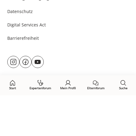
Datenschutz
Digital Services Act
Barrierefreiheit
Besuche
@rund.ums.baby
facebook.com/rundumsbaby.de
youtube.com/@rundumsbaby_
uns
auf:
Start
Expertenforum
Mein Profil
Elternforum
Suche
Öffne Privacy-Manager