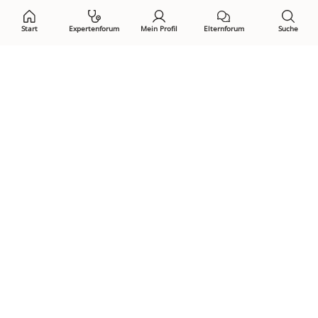
Start
Expertenforum
Mein Profil
Elternforum
Suche
Öffne Privacy-Manager