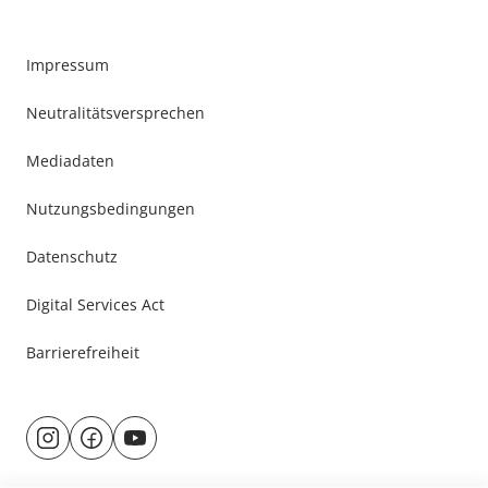
Impressum
Neutralitätsversprechen
Mediadaten
Nutzungsbedingungen
Datenschutz
Digital Services Act
Barrierefreiheit
Besuche
@rund.ums.baby
facebook.com/rundumsbaby.de
youtube.com/@rundumsbaby_
uns
auf: