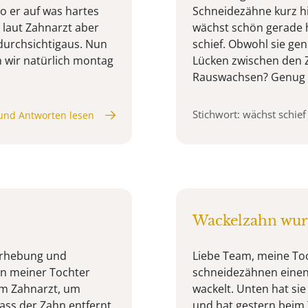
o er auf was hartes
Schneidezähne kurz hi
 laut Zahnarzt aber
wächst schön gerade h
edurchsichtigaus. Nun
schief. Obwohl sie gen
n wir natürlich montag
Lücken zwischen den 
Rauswachsen? Genug Pl
Stichwort: wächst schief
und Antworten lesen
Wackelzahn wurd
Erhebung und
Liebe Team, meine Toc
n meiner Tochter
schneidezähnen einen 
im Zahnarzt, um
wackelt. Unten hat sie
dass der Zahn entfernt
und hat gestern beim 