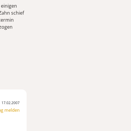
 einigen
Zahn schief
termin
ezogen
17.02.2007
ag melden