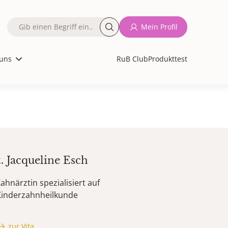
Fulltext
Mein Profil
search
uns
RuB Club
Produkttest
t.
Jacqueline
Esch
ahnärztin spezialisiert auf
Kinderzahnheilkunde
zur Vita