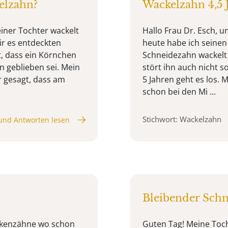
elzahn?
Wackelzahn 4,5 
iner Tochter wackelt
Hallo Frau Dr. Esch, u
ir es entdeckten
heute habe ich seinen
 dass ein Körnchen
Schneidezahn wackelt 
 geblieben sei. Mein
stört ihn auch nicht s
r gesagt, dass am
5 Jahren geht es los. 
schon bei den Mi ...
Stichwort: Wackelzahn
und Antworten lesen
Bleibender Schn
ackenzähne wo schon
Guten Tag! Meine Toch