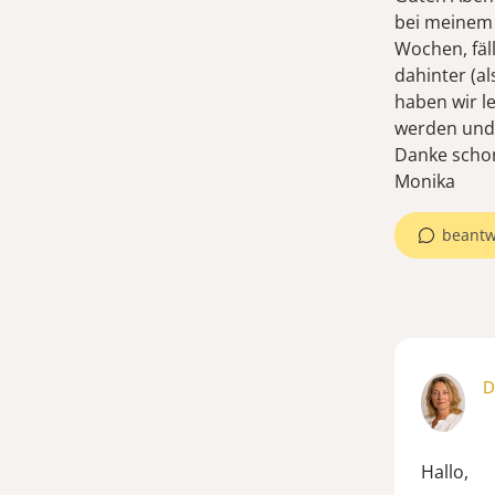
bei meinem 
Wochen, fäll
dahinter (a
haben wir l
werden und 
Danke schon
Monika
beantw
D
Hallo,