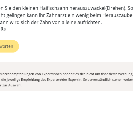
n Sie den kleinen Haifischzahn herauszuwackel(Drehen). Sol
cht gelingen kann Ihr Zahnarzt ein wenig beim Herauszaube
Dann wird sich der Zahn von alleine aufrichten.
üße
worten
n Markenempfehlungen von Expert:Innen handelt es sich nicht um finanzierte Werbung
m die jeweilige Empfehlung des Experten/der Expertin. Selbstverständlich stehen weit
er zur Auswahl.