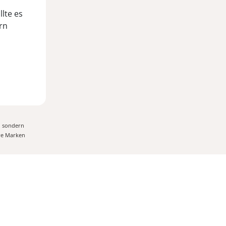
lte es
rn
, sondern
ere Marken