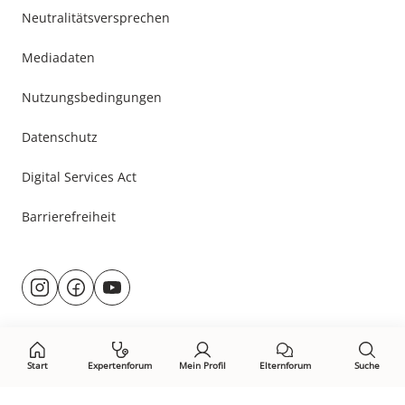
Neutralitätsversprechen
Mediadaten
Nutzungsbedingungen
Datenschutz
Digital Services Act
Barrierefreiheit
Besuche
@rund.ums.baby
facebook.com/rundumsbaby.de
youtube.com/@rundumsbaby_
uns
auf:
Start
Expertenforum
Mein Profil
Elternforum
Suche
Öffne Privacy-Manager