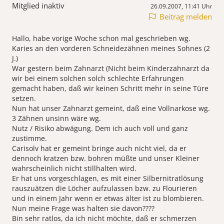
Mitglied inaktiv
26.09.2007, 11:41 Uhr
Beitrag melden
Hallo, habe vorige Woche schon mal geschrieben wg.
Karies an den vorderen Schneidezähnen meines Sohnes (2
J.)
War gestern beim Zahnarzt (Nicht beim Kinderzahnarzt da
wir bei einem solchen solch schlechte Erfahrungen
gemacht haben, daß wir keinen Schritt mehr in seine Türe
setzen.
Nun hat unser Zahnarzt gemeint, daß eine Vollnarkose wg.
3 Zähnen unsinn wäre wg.
Nutz / Risiko abwägung. Dem ich auch voll und ganz
zustimme.
Carisolv hat er gemeint bringe auch nicht viel, da er
dennoch kratzen bzw. bohren müßte und unser Kleiner
wahrscheinlich nicht stillhalten wird.
Er hat uns vorgeschlagen, es mit einer Silbernitratlösung
rauszuätzen die Löcher aufzulassen bzw. zu Flourieren
und in einem Jahr wenn er etwas älter ist zu blombieren.
Nun meine Frage was halten sie davon????
Bin sehr ratlos, da ich nicht möchte, daß er schmerzen