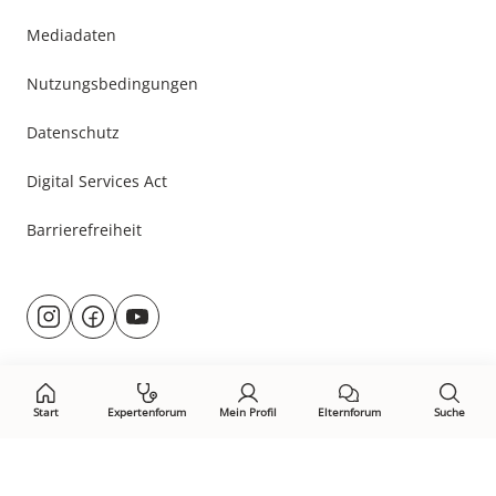
Mediadaten
Nutzungsbedingungen
Datenschutz
Digital Services Act
Barrierefreiheit
Besuche
@rund.ums.baby
facebook.com/rundumsbaby.de
youtube.com/@rundumsbaby_
uns
auf:
Start
Expertenforum
Mein Profil
Elternforum
Suche
Öffne Privacy-Manager