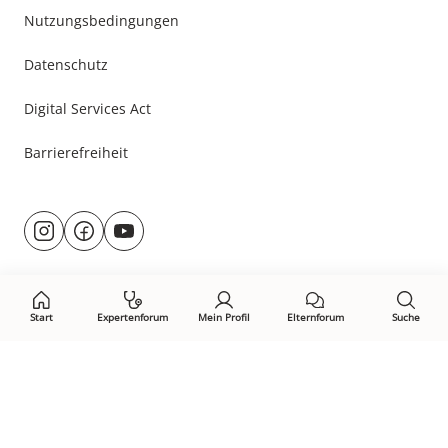
Nutzungsbedingungen
Datenschutz
Digital Services Act
Barrierefreiheit
Besuche
@rund.ums.baby
facebook.com/rundumsbaby.de
youtube.com/@rundumsbaby_
uns
auf:
Start
Expertenforum
Mein Profil
Elternforum
Suche
Öffne Privacy-Manager