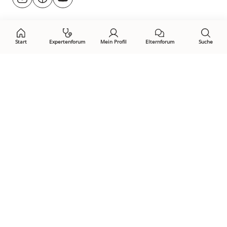
@rund.ums.baby
facebook.com/rundumsbaby.de
youtube.com/@rundumsbaby_
uns
auf:
Start
Expertenforum
Mein Profil
Elternforum
Suche
Öffne Privacy-Manager