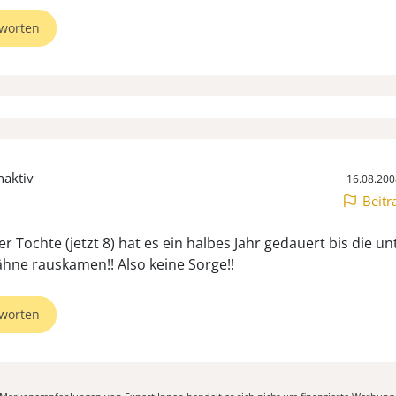
worten
naktiv
16.08.200
Beitr
r Tochte (jetzt 8) hat es ein halbes Jahr gedauert bis die un
hne rauskamen!! Also keine Sorge!!
worten