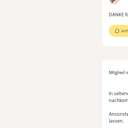
DANKE fü
ant
Mitglied i
In selten
nachkom
Ansonste
lassen.