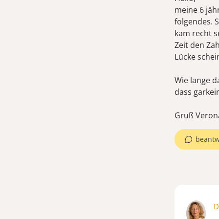
meine 6 jäh
folgendes. 
kam recht s
Zeit den Za
Lücke schei
Wie lange d
dass garkei
Gruß Veron
beantw
D