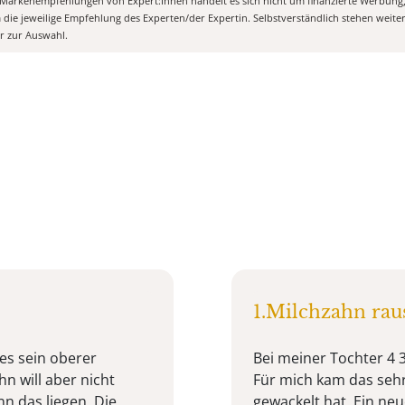
n Markenempfehlungen von Expert:Innen handelt es sich nicht um finanzierte Werbung
m die jeweilige Empfehlung des Experten/der Expertin. Selbstverständlich stehen weit
er zur Auswahl.
1.Milchzahn rau
es sein oberer
Bei meiner Tochter 4 3
n will aber nicht
Für mich kam das seh
n das liegen. Die
gewackelt hat. Ein ne