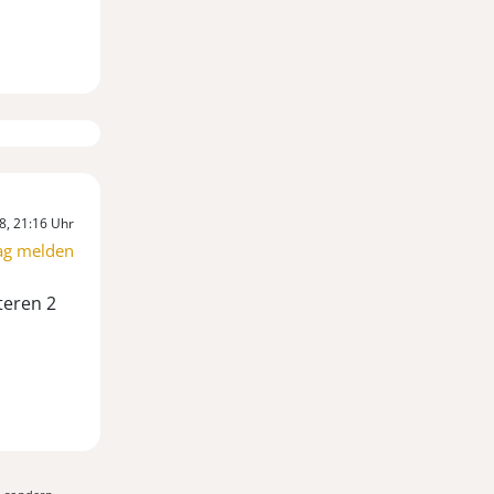
8, 21:16 Uhr
ag melden
teren 2