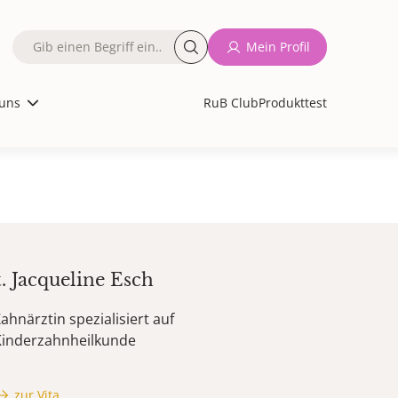
Fulltext
Mein Profil
search
uns
RuB Club
Produkttest
t.
Jacqueline
Esch
ahnärztin spezialisiert auf
Kinderzahnheilkunde
zur Vita