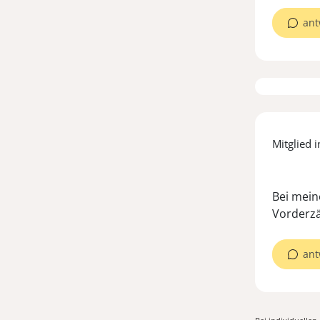
ant
Mitglied i
Bei meine
Vorderzä
ant