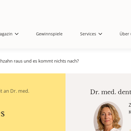
agazin
Gewinnspiele
Services
Über 
chzahn raus und es kommt nichts nach?
t an Dr. med.
Dr. med. den
Z
s