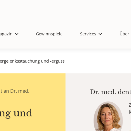
agazin
Gewinnspiele
Services
Über 
fergelenksstauchung und -erguss
t an Dr. med.
Dr. med. den
Z
ung und