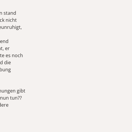
un stand
ck nicht
eunruhigt,
rend
t, er
nte es noch
d die
ebung
nungen gibt
 nun tun??
dere