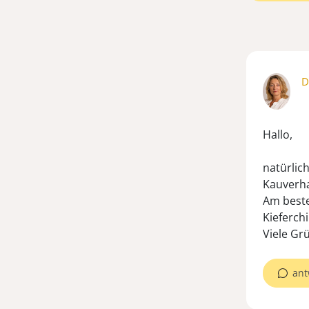
D
Hallo,
natürlic
Kauverha
Am beste
Kieferch
Viele Gr
ant