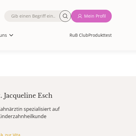
Fulltext
Mein Profil
search
uns
RuB Club
Produkttest
t.
Jacqueline
Esch
ahnärztin spezialisiert auf
Kinderzahnheilkunde
zur Vita