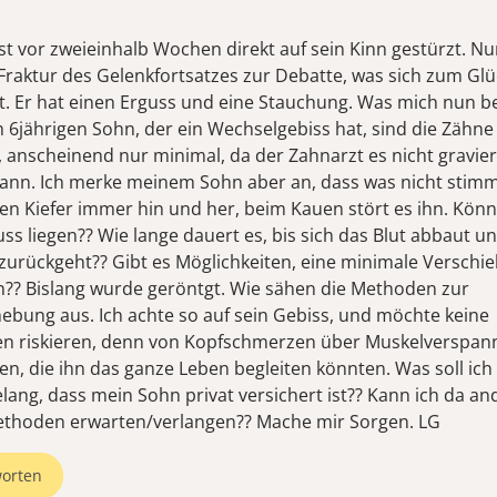
st vor zweieinhalb Wochen direkt auf sein Kinn gestürzt. N
 Fraktur des Gelenkfortsatzes zur Debatte, was sich zum Glü
at. Er hat einen Erguss und eine Stauchung. Was mich nun b
 6jährigen Sohn, der ein Wechselgebiss hat, sind die Zähne
 anscheinend nur minimal, da der Zahnarzt es nicht gravie
 kann. Ich merke meinem Sohn aber an, dass was nicht stimm
nen Kiefer immer hin und her, beim Kauen stört es ihn. Kön
s liegen?? Wie lange dauert es, bis sich das Blut abbaut un
zurückgeht?? Gibt es Möglichkeiten, eine minimale Verschi
en?? Bislang wurde geröntgt. Wie sähen die Methoden zur
ebung aus. Ich achte so auf sein Gebiss, und möchte keine
n riskieren, denn von Kopfschmerzen über Muskelverspan
gen, die ihn das ganze Leben begleiten könnten. Was soll ich
elang, dass mein Sohn privat versichert ist?? Kann ich da an
thoden erwarten/verlangen?? Mache mir Sorgen. LG
orten