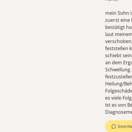
mein Sohn i
zuerst eine
bestätigt h
laut meinem
verschoben,
feststellen
schiebt sei
an dem Ergus
Schwellung 
festzustell
Heilung/Beh
Folgeschäde
es viele Fol
Ist es von B
Diagnoseme
beantw