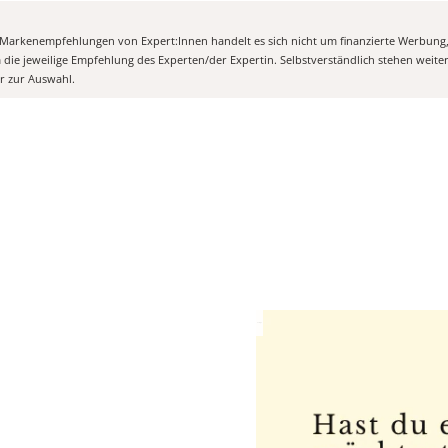
n Markenempfehlungen von Expert:Innen handelt es sich nicht um finanzierte Werbung
m die jeweilige Empfehlung des Experten/der Expertin. Selbstverständlich stehen weit
er zur Auswahl.
Anzeige