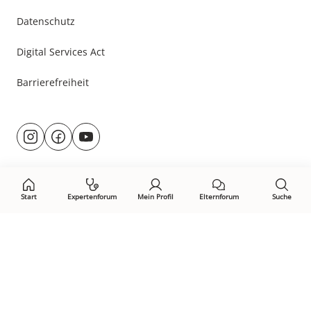
Datenschutz
Digital Services Act
Barrierefreiheit
Besuche
@rund.ums.baby
facebook.com/rundumsbaby.de
youtube.com/@rundumsbaby_
uns
auf:
Start
Expertenforum
Mein Profil
Elternforum
Suche
Öffne Privacy-Manager