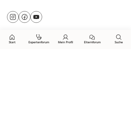
Besuche
@rund.ums.baby
facebook.com/rundumsbaby.de
youtube.com/@rundumsbaby_
uns
auf:
Start
Expertenforum
Mein Profil
Elternforum
Suche
Öffne Privacy-Manager