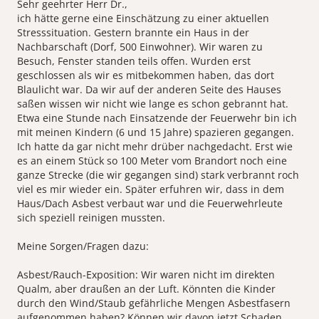
Sehr geehrter Herr Dr.,
ich hätte gerne eine Einschätzung zu einer aktuellen
Stresssituation. Gestern brannte ein Haus in der
Nachbarschaft (Dorf, 500 Einwohner). Wir waren zu
Besuch, Fenster standen teils offen. Wurden erst
geschlossen als wir es mitbekommen haben, das dort
Blaulicht war. Da wir auf der anderen Seite des Hauses
saßen wissen wir nicht wie lange es schon gebrannt hat.
Etwa eine Stunde nach Einsatzende der Feuerwehr bin ich
mit meinen Kindern (6 und 15 Jahre) spazieren gegangen.
Ich hatte da gar nicht mehr drüber nachgedacht. Erst wie
es an einem Stück so 100 Meter vom Brandort noch eine
ganze Strecke (die wir gegangen sind) stark verbrannt roch
viel es mir wieder ein. Später erfuhren wir, dass in dem
Haus/Dach Asbest verbaut war und die Feuerwehrleute
sich speziell reinigen mussten.
​Meine Sorgen/Fragen dazu:
​Asbest/Rauch-Exposition: Wir waren nicht im direkten
Qualm, aber draußen an der Luft. Könnten die Kinder
durch den Wind/Staub gefährliche Mengen Asbestfasern
aufgenommen haben? Können wir davon jetzt Schaden