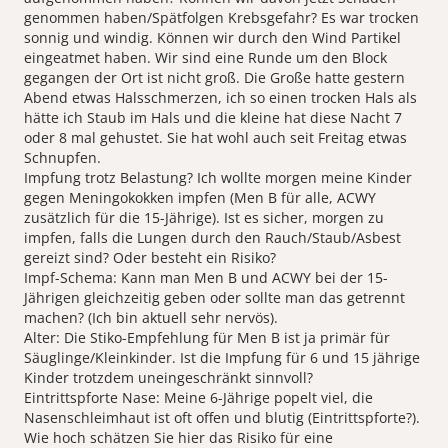
genommen haben/Spätfolgen Krebsgefahr? Es war trocken
sonnig und windig. Können wir durch den Wind Partikel
eingeatmet haben. Wir sind eine Runde um den Block
gegangen der Ort ist nicht groß. Die Große hatte gestern
Abend etwas Halsschmerzen, ich so einen trocken Hals als
hätte ich Staub im Hals und die kleine hat diese Nacht 7
oder 8 mal gehustet. Sie hat wohl auch seit Freitag etwas
Schnupfen.
​Impfung trotz Belastung? Ich wollte morgen meine Kinder
gegen Meningokokken impfen (Men B für alle, ACWY
zusätzlich für die 15-Jährige). Ist es sicher, morgen zu
impfen, falls die Lungen durch den Rauch/Staub/Asbest
gereizt sind? Oder besteht ein Risiko?
​Impf-Schema: Kann man Men B und ACWY bei der 15-
Jährigen gleichzeitig geben oder sollte man das getrennt
machen? (Ich bin aktuell sehr nervös).
​Alter: Die Stiko-Empfehlung für Men B ist ja primär für
Säuglinge/Kleinkinder. Ist die Impfung für 6 und 15 jährige
Kinder trotzdem uneingeschränkt sinnvoll?
​Eintrittspforte Nase: Meine 6-Jährige popelt viel, die
Nasenschleimhaut ist oft offen und blutig (Eintrittspforte?).
Wie hoch schätzen Sie hier das Risiko für eine