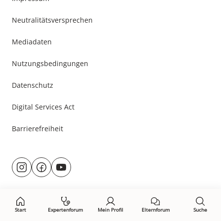
Neutralitätsversprechen
Mediadaten
Nutzungsbedingungen
Datenschutz
Digital Services Act
Barrierefreiheit
Besuche
@rund.ums.baby
facebook.com/rundumsbaby.de
youtube.com/@rundumsbaby_
uns
auf:
Start
Expertenforum
Mein Profil
Elternforum
Suche