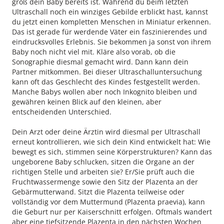
groß dein Baby bereits ist. Während du beim letzten
Ultraschall noch ein winziges Gebilde erblickt hast, kannst
du jetzt einen kompletten Menschen in Miniatur erkennen.
Das ist gerade für werdende Väter ein faszinierendes und
eindrucksvolles Erlebnis. Sie bekommen ja sonst von ihrem
Baby noch nicht viel mit. Kläre also vorab, ob die
Sonographie diesmal gemacht wird. Dann kann dein
Partner mitkommen. Bei dieser Ultraschalluntersuchung
kann oft das Geschlecht des Kindes festgestellt werden.
Manche Babys wollen aber noch Inkognito bleiben und
gewähren keinen Blick auf den kleinen, aber
entscheidenden Unterschied.
Dein Arzt oder deine Ärztin wird diesmal per Ultraschall
erneut kontrollieren, wie sich dein Kind entwickelt hat: Wie
bewegt es sich, stimmen seine Körperstrukturen? Kann das
ungeborene Baby schlucken, sitzen die Organe an der
richtigen Stelle und arbeiten sie? Er/Sie prüft auch die
Fruchtwassermenge sowie den Sitz der Plazenta an der
Gebärmutterwand. Sitzt die Plazenta teilweise oder
vollständig vor dem Muttermund (Plazenta praevia), kann
die Geburt nur per Kaiserschnitt erfolgen. Oftmals wandert
aber eine tiefsitzende Plazenta in den nächsten Wochen