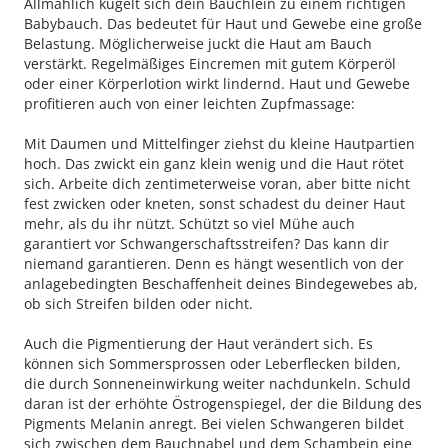
Allmählich kugelt sich dein Bäuchlein zu einem richtigen
Babybauch. Das bedeutet für Haut und Gewebe eine große
Belastung. Möglicherweise juckt die Haut am Bauch
verstärkt. Regelmäßiges Eincremen mit gutem Körperöl
oder einer Körperlotion wirkt lindernd. Haut und Gewebe
profitieren auch von einer leichten Zupfmassage:
Mit Daumen und Mittelfinger ziehst du kleine Hautpartien
hoch. Das zwickt ein ganz klein wenig und die Haut rötet
sich. Arbeite dich zentimeterweise voran, aber bitte nicht
fest zwicken oder kneten, sonst schadest du deiner Haut
mehr, als du ihr nützt. Schützt so viel Mühe auch
garantiert vor Schwangerschaftsstreifen? Das kann dir
niemand garantieren. Denn es hängt wesentlich von der
anlagebedingten Beschaffenheit deines Bindegewebes ab,
ob sich Streifen bilden oder nicht.
Auch die Pigmentierung der Haut verändert sich. Es
können sich Sommersprossen oder Leberflecken bilden,
die durch Sonneneinwirkung weiter nachdunkeln. Schuld
daran ist der erhöhte Östrogenspiegel, der die Bildung des
Pigments Melanin anregt. Bei vielen Schwangeren bildet
sich zwischen dem Bauchnabel und dem Schambein eine