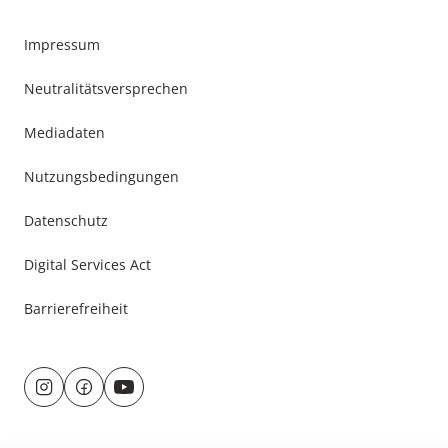
Footer
Impressum
Menu
Neutralitätsversprechen
Mediadaten
Nutzungsbedingungen
Datenschutz
Digital Services Act
Barrierefreiheit
Besuche
uns
@
f
auf:
r
a
u
c