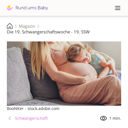
Direkt
zum
Hauptna
≡
Inhalt
Pfadnavigation
Magazin
Startseite
Die 19. Schwangerschaftswoche - 19. SSW
BooNKer - stock.adobe.com
Schwangerschaft
1 min.