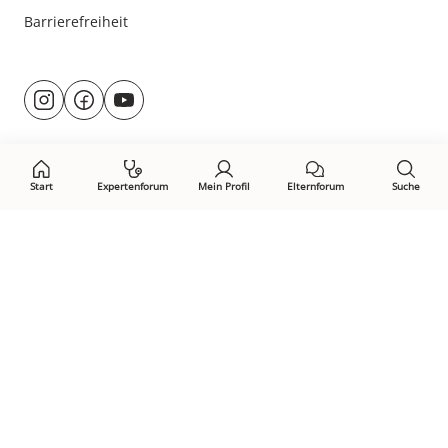
Barrierefreiheit
Besuche
@rund.ums.baby
facebook.com/rundumsbaby.de
youtube.com/@rundumsbaby_
uns
auf:
Start
Expertenforum
Mein Profil
Elternforum
Suche
Öffne Privacy-Manager