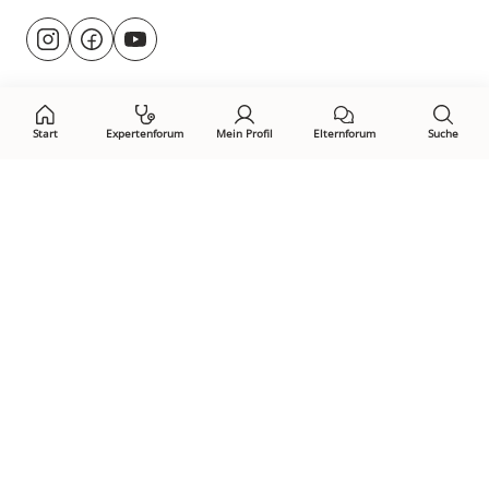
Besuche
@rund.ums.baby
facebook.com/rundumsbaby.de
youtube.com/@rundumsbaby_
uns
auf:
Start
Expertenforum
Mein Profil
Elternforum
Suche
Öffne Privacy-Manager