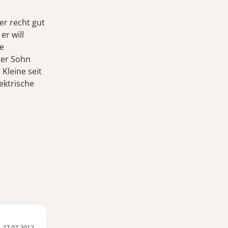
er recht gut
er will
ne
ßer Sohn
Kleine seit
ektrische
27.07.2012