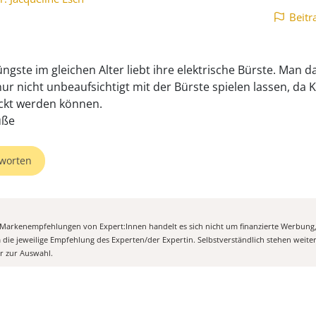
Beitr
ngste im gleichen Alter liebt ihre elektrische Bürste. Man da
ur nicht unbeaufsichtigt mit der Bürste spielen lassen, da K
ckt werden können.
üße
worten
n Markenempfehlungen von Expert:Innen handelt es sich nicht um finanzierte Werbung
m die jeweilige Empfehlung des Experten/der Expertin. Selbstverständlich stehen weit
er zur Auswahl.