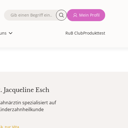
Fulltext
Mein Profil
search
uns
RuB Club
Produkttest
t.
Jacqueline
Esch
ahnärztin spezialisiert auf
Kinderzahnheilkunde
zur Vita