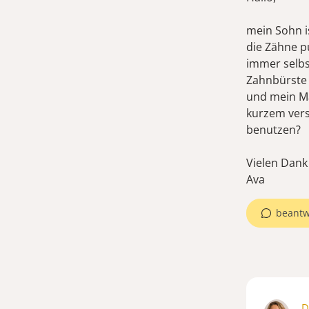
mein Sohn i
die Zähne p
immer selbs
Zahnbürste 
und mein Ma
kurzem verst
benutzen?
Vielen Dank
Ava
beantw
D