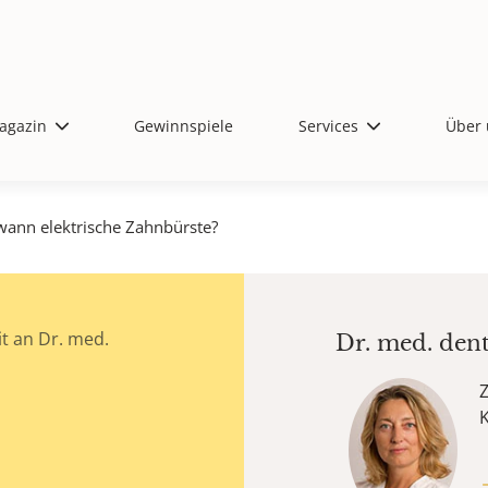
agazin
Gewinnspiele
Services
Über 
wann elektrische Zahnbürste?
t an Dr. med.
Dr. med. den
Z