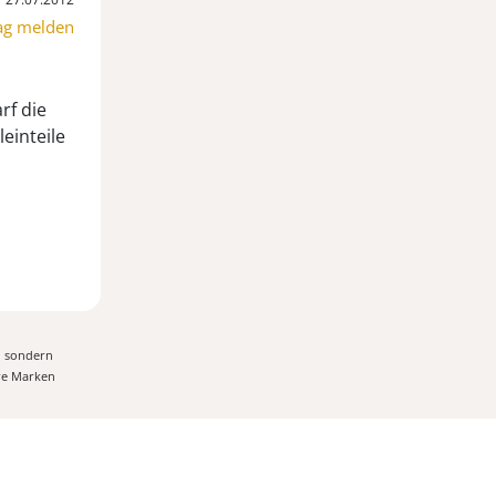
ag melden
rf die
leinteile
, sondern
ere Marken