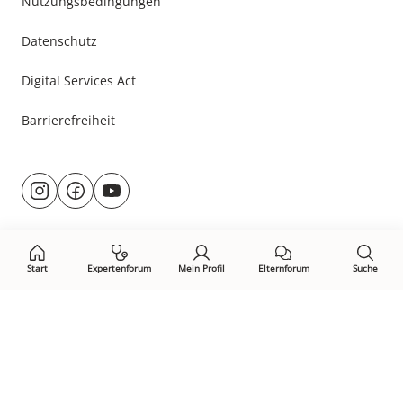
Nutzungsbedingungen
Datenschutz
Digital Services Act
Barrierefreiheit
Besuche
@rund.ums.baby
facebook.com/rundumsbaby.de
youtube.com/@rundumsbaby_
uns
auf:
Start
Expertenforum
Mein Profil
Elternforum
Suche
Öffne Privacy-Manager