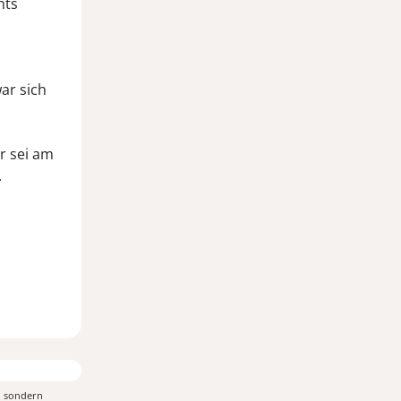
hts
ar sich
r sei am
.
, sondern