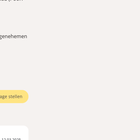
angenehemen
age stellen
12.03.2025