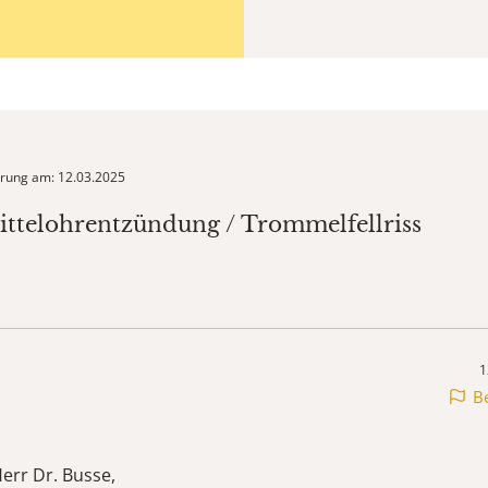
ierung am: 12.03.2025
ittelohrentzündung / Trommelfellriss
1
B
err Dr. Busse,