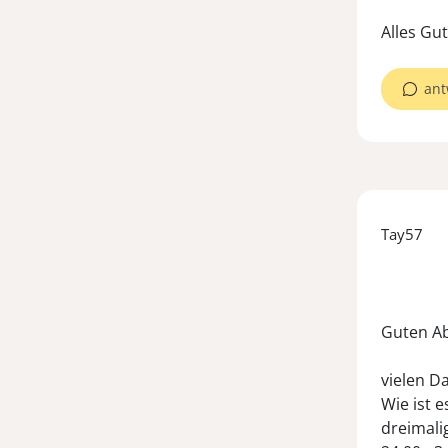
ant
Tay57
Guten Ab
vielen D
Wie ist 
dreimali