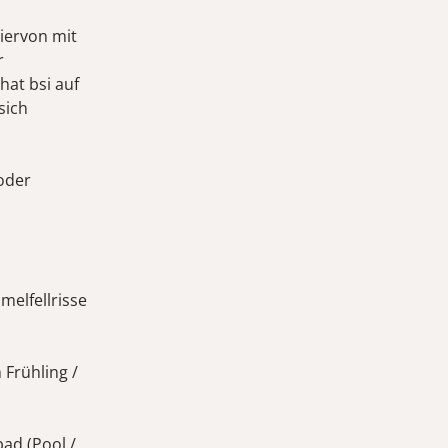
iervon mit
r
hat bsi auf
sich
oder
elfellrisse
Frühling /
ad (Pool /