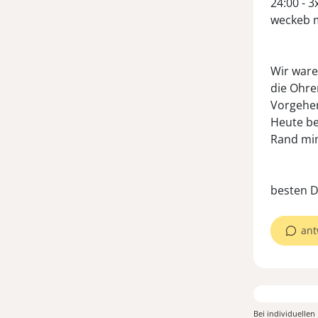
24:00 - 
weckeb m
Wir ware
die Ohre
Vorgehen
Heute be
Rand min
ant
Bei individuelle