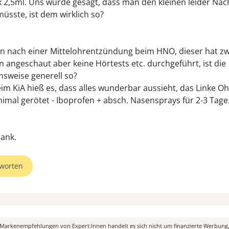
3x 2,5ml. Uns wurde gesagt, dass man den kleinen leider Nac
üsste, ist dem wirklich so?
n nach einer Mittelohrentzündung beim HNO, dieser hat zw
n angeschaut aber keine Hörtests etc. durchgeführt, ist die
sweise generell so?
im KiA hieß es, dass alles wunderbar aussieht, das Linke Oh
imal gerötet - Iboprofen + absch. Nasensprays für 2-3 Tage
worten
n Markenempfehlungen von Expert:Innen handelt es sich nicht um finanzierte Werbung