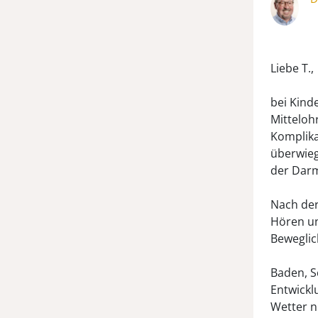
Liebe T.,
bei Kind
Mitteloh
Komplika
überwieg
der Darm
Nach der
Hören un
Beweglic
Baden, S
Entwickl
Wetter n