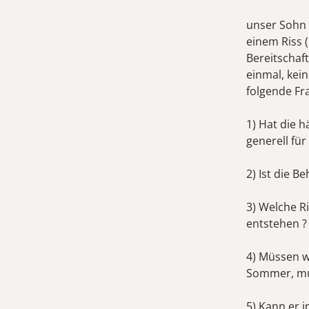
unser Sohn 
einem Riss 
Bereitschaft
einmal, kei
folgende Fr
1) Hat die 
generell für
2) Ist die 
3) Welche R
entstehen ?
4) Müssen w
Sommer, mu
5) Kann er 