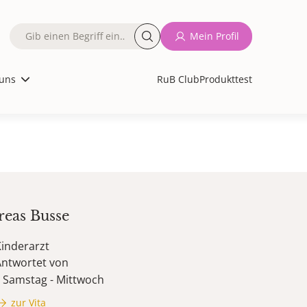
Fulltext
Mein Profil
search
uns
RuB Club
Produkttest
reas
Busse
inderarzt
Antwortet von
Samstag - Mittwoch
zur Vita