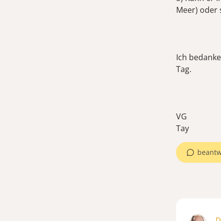
Meer) oder 
Ich bedanke
Tag.
VG
beantw
D