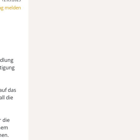
ag melden
ndlung
htigung
auf das
ll die
 die
rmem
hen.