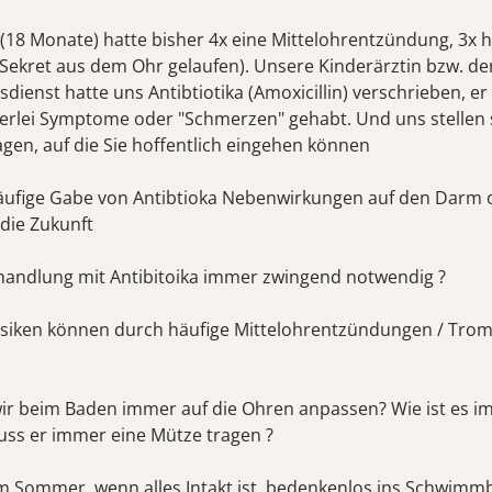
(18 Monate) hatte bisher 4x eine Mittelohrentzündung, 3x h
(Sekret aus dem Ohr gelaufen). Unsere Kinderärztin bzw. de
sdienst hatte uns Antibtiotika (Amoxicillin) verschrieben, er 
nerlei Symptome oder "Schmerzen" gehabt. Und uns stellen 
agen, auf die Sie hoffentlich eingehen können
häufige Gabe von Antibtioka Nebenwirkungen auf den Darm 
 die Zukunft
Behandlung mit Antibitoika immer zwingend notwendig ?
isiken können durch häufige Mittelohrentzündungen / Tromm
ir beim Baden immer auf die Ohren anpassen? Wie ist es im 
ss er immer eine Mütze tragen ?
im Sommer, wenn alles Intakt ist, bedenkenlos ins Schwimmb