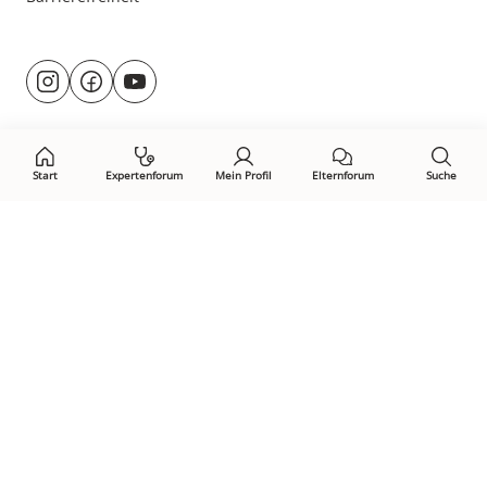
Besuche
@rund.ums.baby
facebook.com/rundumsbaby.de
youtube.com/@rundumsbaby_
uns
auf:
Start
Expertenforum
Mein Profil
Elternforum
Suche
Öffne Privacy-Manager